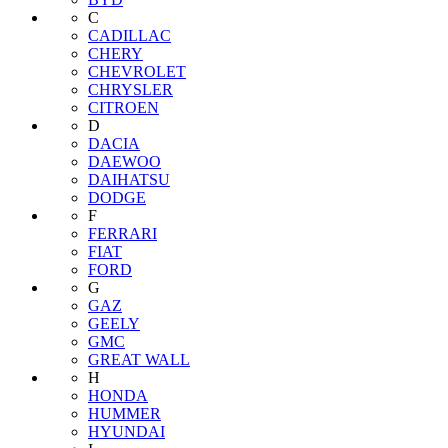
C
CADILLAC
CHERY
CHEVROLET
CHRYSLER
CITROEN
D
DACIA
DAEWOO
DAIHATSU
DODGE
F
FERRARI
FIAT
FORD
G
GAZ
GEELY
GMC
GREAT WALL
H
HONDA
HUMMER
HYUNDAI