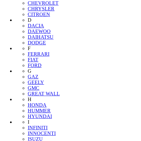
CHEVROLET
CHRYSLER
CITROEN
D
DACIA
DAEWOO
DAIHATSU
DODGE
F
FERRARI
FIAT
FORD
G
GAZ
GEELY
GMC
GREAT WALL
H
HONDA
HUMMER
HYUNDAI
I
INFINITI
INNOCENTI
ISUZU