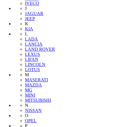
IVECO
J
JAGUAR
JEEP
K
KIA
L
LADA
LANCIA
LAND ROVER
LEXUS
LIFAN
LINCOLN
LOTUS
M
MASERATI
MAZDA
MG
MINI
MITSUBISHI
N
NISSAN
O
OPEL
P