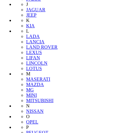
J
JAGUAR
JEEP
K
KIA
L
LADA
LANCIA
LAND ROVER
LEXUS
LIFAN
LINCOLN
LOTUS
M
MASERATI
MAZDA
MG
MINI
MITSUBISHI
N
NISSAN
O
OPEL
P
PEUGEOT