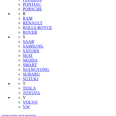
PONTIAC
PORSCHE
R
RAM
RENAULT
ROLLS-ROYCE
ROVER
S
SAAB
SAMSUNG
SATURN
SEAT
SKODA
SMART
SSANGYONG
SUBARU
SUZUKI
T
TESLA
TOYOTA
V
VOLVO
VW
показать все марки