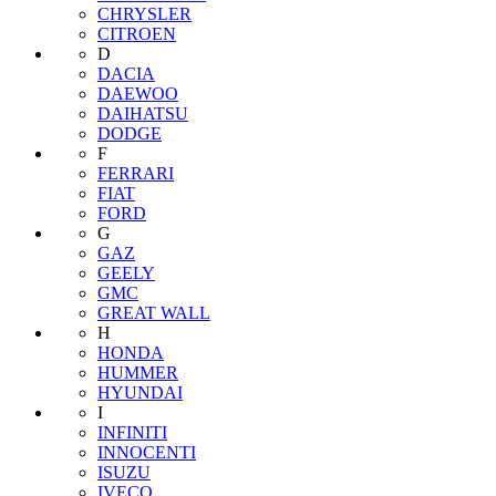
CHRYSLER
CITROEN
D
DACIA
DAEWOO
DAIHATSU
DODGE
F
FERRARI
FIAT
FORD
G
GAZ
GEELY
GMC
GREAT WALL
H
HONDA
HUMMER
HYUNDAI
I
INFINITI
INNOCENTI
ISUZU
IVECO