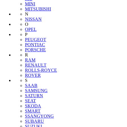
MINI
MITSUBISHI
N
NISSAN
O
OPEL
P
PEUGEOT
PONTIAC
PORSCHE
R
RAM
RENAULT
ROLLS-ROYCE
ROVER
S
SAAB
SAMSUNG
SATURN
SEAT
SKODA
SMART
SSANGYONG
SUBARU
SUZUKI