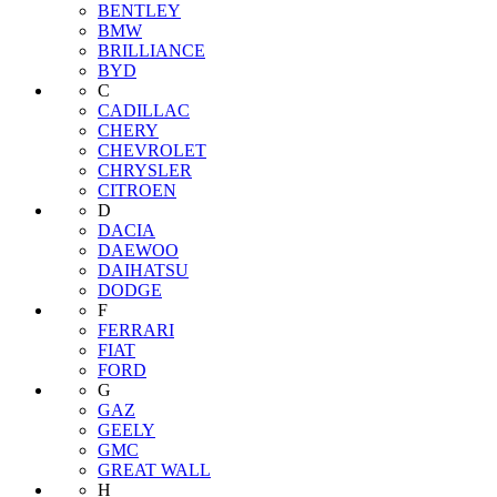
BENTLEY
BMW
BRILLIANCE
BYD
C
CADILLAC
CHERY
CHEVROLET
CHRYSLER
CITROEN
D
DACIA
DAEWOO
DAIHATSU
DODGE
F
FERRARI
FIAT
FORD
G
GAZ
GEELY
GMC
GREAT WALL
H