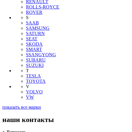
RENAULT
ROLLS-ROYCE
ROVER
S
SAAB
SAMSUNG
SATURN
SEAT
SKODA
SMART
SSANGYONG
SUBARU
SUZUKI
T
TESLA
TOYOTA
V
VOLVO
VW
показать все марки
наши контакты
г. Воронеж