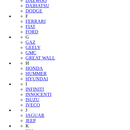
DAEWOO
DAIHATSU
DODGE
F
FERRARI
FIAT
FORD
G
GAZ
GEELY
GMC
GREAT WALL
H
HONDA
HUMMER
HYUNDAI
I
INFINITI
INNOCENTI
ISUZU
IVECO
J
JAGUAR
JEEP
K