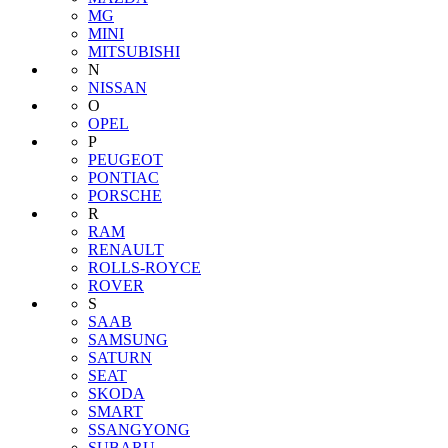
MG
MINI
MITSUBISHI
N
NISSAN
O
OPEL
P
PEUGEOT
PONTIAC
PORSCHE
R
RAM
RENAULT
ROLLS-ROYCE
ROVER
S
SAAB
SAMSUNG
SATURN
SEAT
SKODA
SMART
SSANGYONG
SUBARU