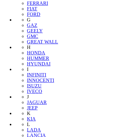
FERRARI
FIAT
FORD
G
GAZ
GEELY
GMC
GREAT WALL
H
HONDA
HUMMER
HYUNDAI
I
INFINITI
INNOCENTI
ISUZU
IVECO
J
JAGUAR
JEEP
K
KIA
L
LADA
LANCIA