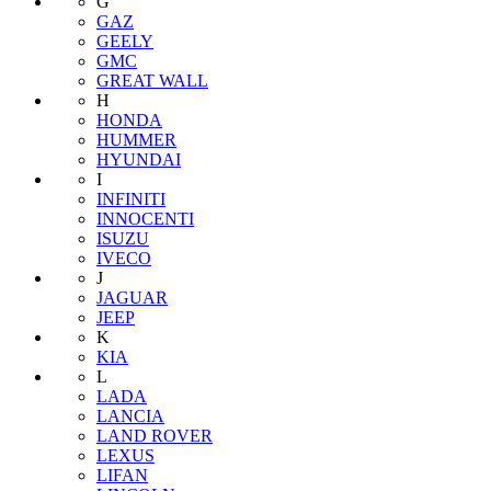
G
GAZ
GEELY
GMC
GREAT WALL
H
HONDA
HUMMER
HYUNDAI
I
INFINITI
INNOCENTI
ISUZU
IVECO
J
JAGUAR
JEEP
K
KIA
L
LADA
LANCIA
LAND ROVER
LEXUS
LIFAN