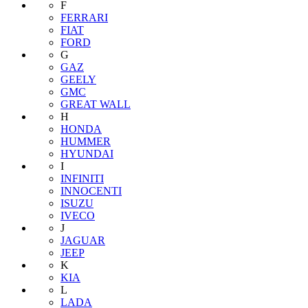
F
FERRARI
FIAT
FORD
G
GAZ
GEELY
GMC
GREAT WALL
H
HONDA
HUMMER
HYUNDAI
I
INFINITI
INNOCENTI
ISUZU
IVECO
J
JAGUAR
JEEP
K
KIA
L
LADA