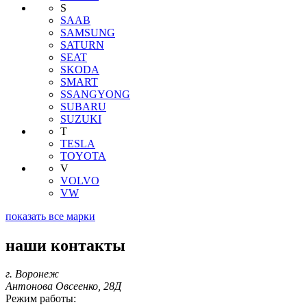
S
SAAB
SAMSUNG
SATURN
SEAT
SKODA
SMART
SSANGYONG
SUBARU
SUZUKI
T
TESLA
TOYOTA
V
VOLVO
VW
показать все марки
наши контакты
г. Воронеж
Антонова Овсеенко, 28Д
Режим работы: