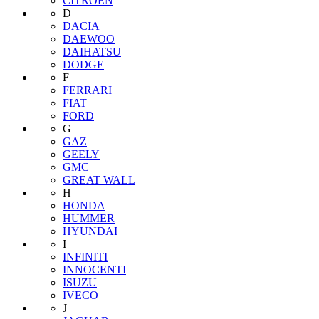
CITROEN
D
DACIA
DAEWOO
DAIHATSU
DODGE
F
FERRARI
FIAT
FORD
G
GAZ
GEELY
GMC
GREAT WALL
H
HONDA
HUMMER
HYUNDAI
I
INFINITI
INNOCENTI
ISUZU
IVECO
J