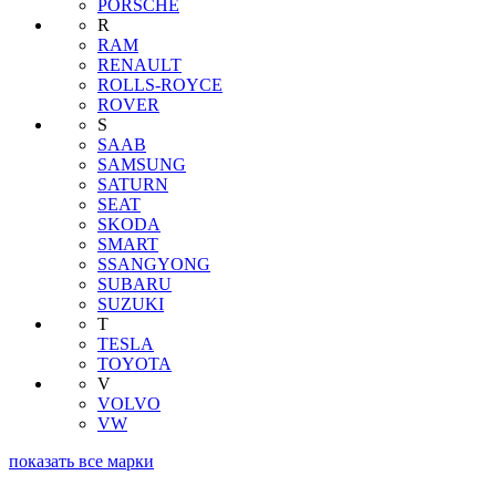
PORSCHE
R
RAM
RENAULT
ROLLS-ROYCE
ROVER
S
SAAB
SAMSUNG
SATURN
SEAT
SKODA
SMART
SSANGYONG
SUBARU
SUZUKI
T
TESLA
TOYOTA
V
VOLVO
VW
показать все марки