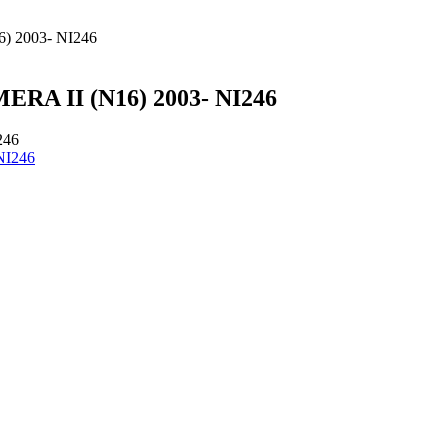
) 2003- NI246
ERA II (N16) 2003- NI246
246