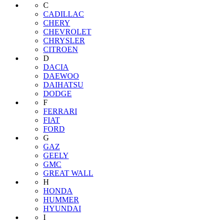
C
CADILLAC
CHERY
CHEVROLET
CHRYSLER
CITROEN
D
DACIA
DAEWOO
DAIHATSU
DODGE
F
FERRARI
FIAT
FORD
G
GAZ
GEELY
GMC
GREAT WALL
H
HONDA
HUMMER
HYUNDAI
I