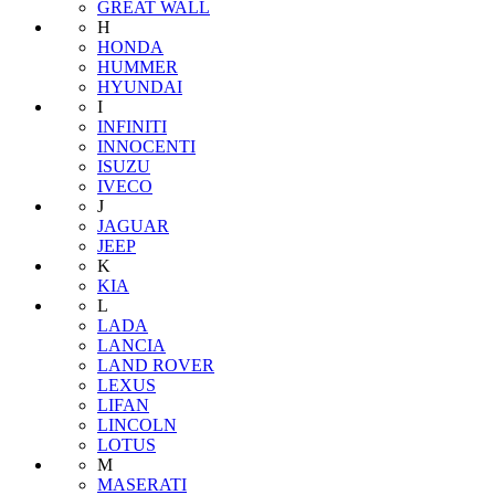
GREAT WALL
H
HONDA
HUMMER
HYUNDAI
I
INFINITI
INNOCENTI
ISUZU
IVECO
J
JAGUAR
JEEP
K
KIA
L
LADA
LANCIA
LAND ROVER
LEXUS
LIFAN
LINCOLN
LOTUS
M
MASERATI