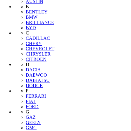
AUSTIN
B
BENTLEY
BMW
BRILLIANCE
BYD
C
CADILLAC
CHERY
CHEVROLET
CHRYSLER
CITROEN
D
DACIA
DAEWOO
DAIHATSU
DODGE
F
FERRARI
FIAT
FORD
G
GAZ
GEELY
GMC