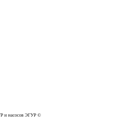
УР и насосов ЭГУР ©