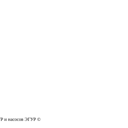
УР и насосов ЭГУР ©