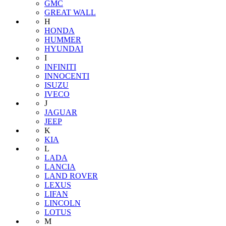
GMC
GREAT WALL
H
HONDA
HUMMER
HYUNDAI
I
INFINITI
INNOCENTI
ISUZU
IVECO
J
JAGUAR
JEEP
K
KIA
L
LADA
LANCIA
LAND ROVER
LEXUS
LIFAN
LINCOLN
LOTUS
M