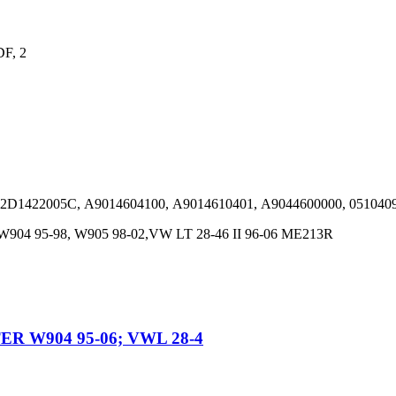
DF, 2
 2D1422005C, A9014604100, A9014610401, A9044600000, 051040
04 95-98, W905 98-02,VW LT 28-46 II 96-06 ME213R
R W904 95-06; VWL 28-4