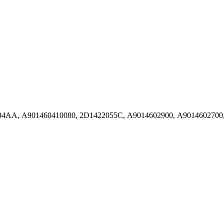
94AA, A901460410080, 2D1422055C, A9014602900, A9014602700,