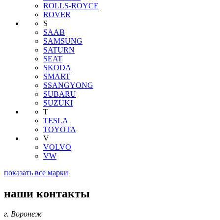
ROLLS-ROYCE
ROVER
S
SAAB
SAMSUNG
SATURN
SEAT
SKODA
SMART
SSANGYONG
SUBARU
SUZUKI
T
TESLA
TOYOTA
V
VOLVO
VW
показать все марки
наши контакты
г. Воронеж