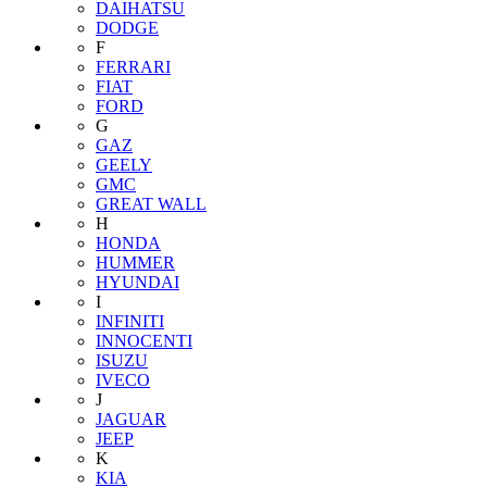
DAIHATSU
DODGE
F
FERRARI
FIAT
FORD
G
GAZ
GEELY
GMC
GREAT WALL
H
HONDA
HUMMER
HYUNDAI
I
INFINITI
INNOCENTI
ISUZU
IVECO
J
JAGUAR
JEEP
K
KIA