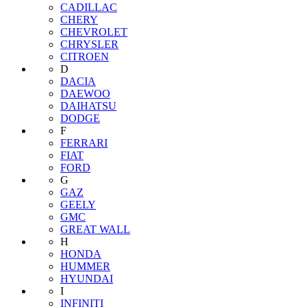
CADILLAC
CHERY
CHEVROLET
CHRYSLER
CITROEN
D
DACIA
DAEWOO
DAIHATSU
DODGE
F
FERRARI
FIAT
FORD
G
GAZ
GEELY
GMC
GREAT WALL
H
HONDA
HUMMER
HYUNDAI
I
INFINITI