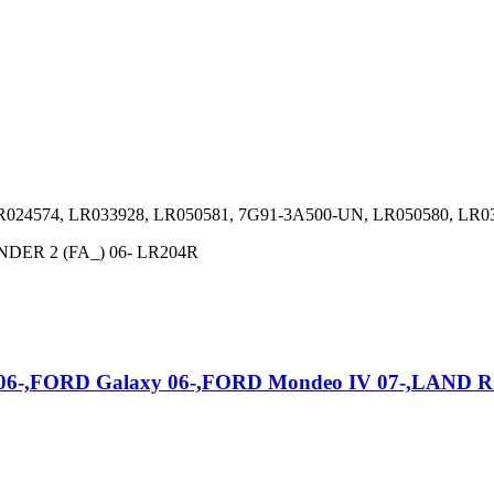
R024574, LR033928, LR050581, 7G91-3A500-UN, LR050580, LR0
NDER 2 (FA_) 06- LR204R
06-,FORD Galaxy 06-,FORD Mondeo IV 07-,LAND R