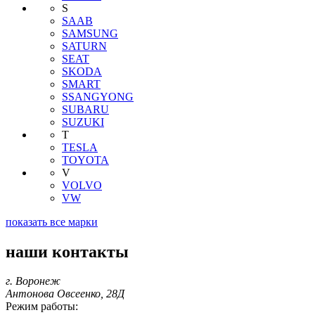
S
SAAB
SAMSUNG
SATURN
SEAT
SKODA
SMART
SSANGYONG
SUBARU
SUZUKI
T
TESLA
TOYOTA
V
VOLVO
VW
показать все марки
наши контакты
г. Воронеж
Антонова Овсеенко, 28Д
Режим работы: