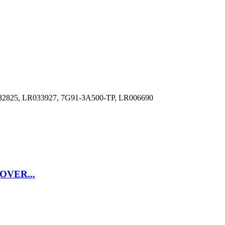
32825, LR033927, 7G91-3A500-TP, LR006690
OVER...