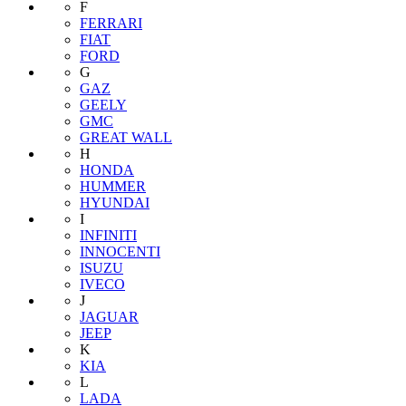
F
FERRARI
FIAT
FORD
G
GAZ
GEELY
GMC
GREAT WALL
H
HONDA
HUMMER
HYUNDAI
I
INFINITI
INNOCENTI
ISUZU
IVECO
J
JAGUAR
JEEP
K
KIA
L
LADA