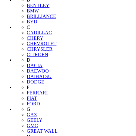
BENTLEY
BMW
BRILLIANCE
BYD
C
CADILLAC
CHERY
CHEVROLET
CHRYSLER
CITROEN
D
DACIA
DAEWOO
DAIHATSU
DODGE
F
FERRARI
FIAT
FORD
G
GAZ
GEELY
GMC
GREAT WALL