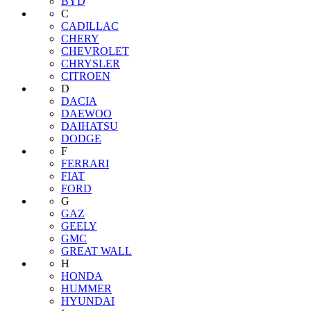
BYD
C
CADILLAC
CHERY
CHEVROLET
CHRYSLER
CITROEN
D
DACIA
DAEWOO
DAIHATSU
DODGE
F
FERRARI
FIAT
FORD
G
GAZ
GEELY
GMC
GREAT WALL
H
HONDA
HUMMER
HYUNDAI