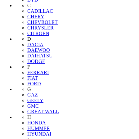
C
CADILLAC
CHERY
CHEVROLET
CHRYSLER
CITROEN
D
DACIA
DAEWOO
DAIHATSU
DODGE
F
FERRARI
FIAT
FORD
G
GAZ
GEELY
GMC
GREAT WALL
H
HONDA
HUMMER
HYUNDAI