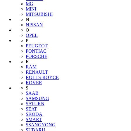
MG
MINI
MITSUBISHI
N
NISSAN
O
OPEL
P
PEUGEOT
PONTIAC
PORSCHE
R
RAM
RENAULT
ROLLS-ROYCE
ROVER
S
SAAB
SAMSUNG
SATURN
SEAT
SKODA
SMART
SSANGYONG
SUBARU