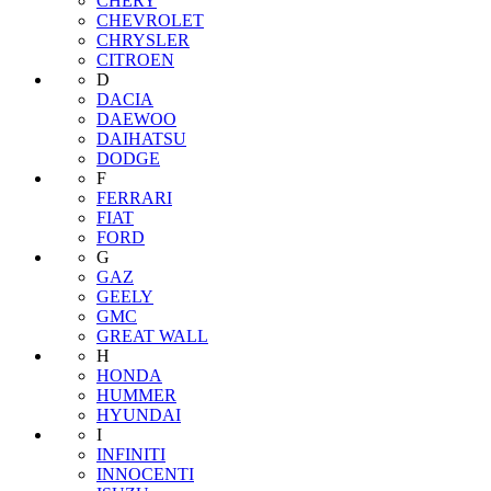
CHERY
CHEVROLET
CHRYSLER
CITROEN
D
DACIA
DAEWOO
DAIHATSU
DODGE
F
FERRARI
FIAT
FORD
G
GAZ
GEELY
GMC
GREAT WALL
H
HONDA
HUMMER
HYUNDAI
I
INFINITI
INNOCENTI