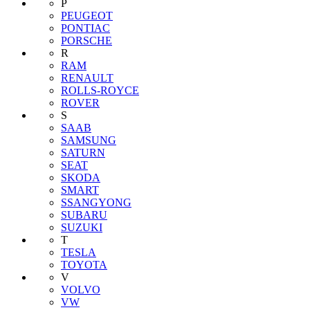
P
PEUGEOT
PONTIAC
PORSCHE
R
RAM
RENAULT
ROLLS-ROYCE
ROVER
S
SAAB
SAMSUNG
SATURN
SEAT
SKODA
SMART
SSANGYONG
SUBARU
SUZUKI
T
TESLA
TOYOTA
V
VOLVO
VW