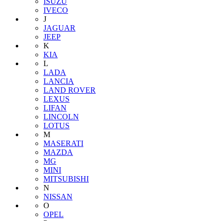
ISUZU
IVECO
J
JAGUAR
JEEP
K
KIA
L
LADA
LANCIA
LAND ROVER
LEXUS
LIFAN
LINCOLN
LOTUS
M
MASERATI
MAZDA
MG
MINI
MITSUBISHI
N
NISSAN
O
OPEL