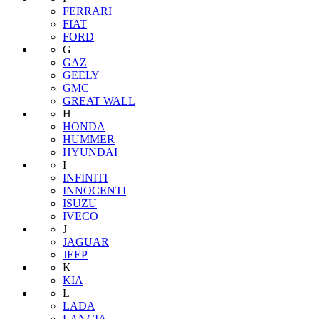
FERRARI
FIAT
FORD
G
GAZ
GEELY
GMC
GREAT WALL
H
HONDA
HUMMER
HYUNDAI
I
INFINITI
INNOCENTI
ISUZU
IVECO
J
JAGUAR
JEEP
K
KIA
L
LADA
LANCIA