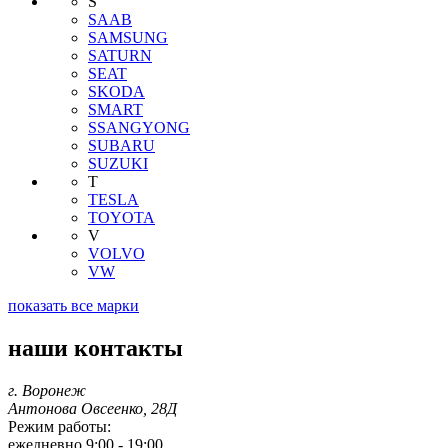
S
SAAB
SAMSUNG
SATURN
SEAT
SKODA
SMART
SSANGYONG
SUBARU
SUZUKI
T
TESLA
TOYOTA
V
VOLVO
VW
показать все марки
наши контакты
г. Воронеж
Антонова Овсеенко, 28Д
Режим работы:
ежедневно 9:00 - 19:00