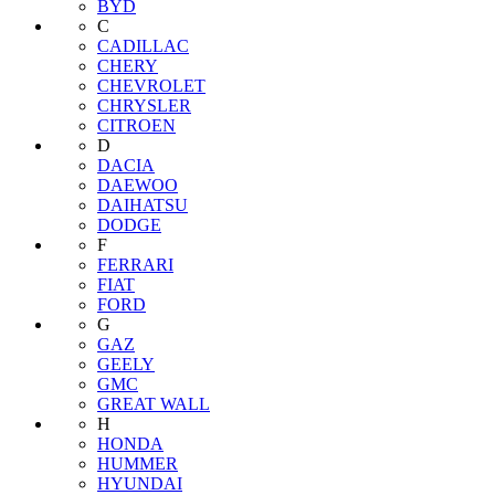
BYD
C
CADILLAC
CHERY
CHEVROLET
CHRYSLER
CITROEN
D
DACIA
DAEWOO
DAIHATSU
DODGE
F
FERRARI
FIAT
FORD
G
GAZ
GEELY
GMC
GREAT WALL
H
HONDA
HUMMER
HYUNDAI