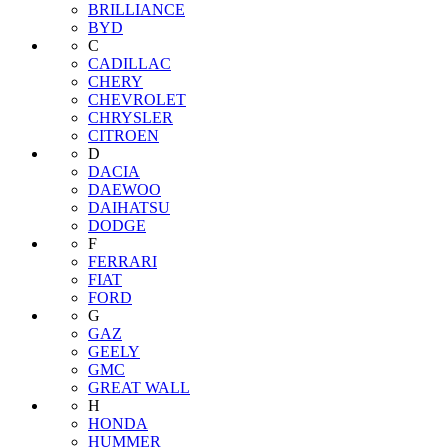
BRILLIANCE
BYD
C
CADILLAC
CHERY
CHEVROLET
CHRYSLER
CITROEN
D
DACIA
DAEWOO
DAIHATSU
DODGE
F
FERRARI
FIAT
FORD
G
GAZ
GEELY
GMC
GREAT WALL
H
HONDA
HUMMER