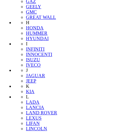
GAZ
GEELY
GMC
GREAT WALL
H
HONDA
HUMMER
HYUNDAI
I
INFINITI
INNOCENTI
ISUZU
IVECO
J
JAGUAR
JEEP
K
KIA
L
LADA
LANCIA
LAND ROVER
LEXUS
LIFAN
LINCOLN