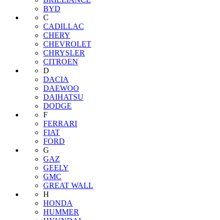
BYD
C
CADILLAC
CHERY
CHEVROLET
CHRYSLER
CITROEN
D
DACIA
DAEWOO
DAIHATSU
DODGE
F
FERRARI
FIAT
FORD
G
GAZ
GEELY
GMC
GREAT WALL
H
HONDA
HUMMER