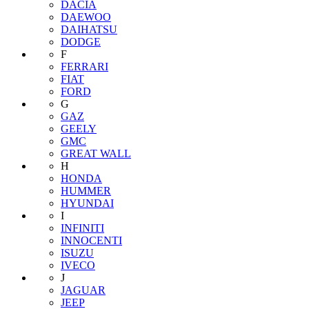
DACIA
DAEWOO
DAIHATSU
DODGE
F
FERRARI
FIAT
FORD
G
GAZ
GEELY
GMC
GREAT WALL
H
HONDA
HUMMER
HYUNDAI
I
INFINITI
INNOCENTI
ISUZU
IVECO
J
JAGUAR
JEEP