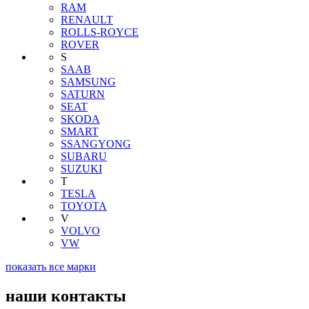
RAM
RENAULT
ROLLS-ROYCE
ROVER
S
SAAB
SAMSUNG
SATURN
SEAT
SKODA
SMART
SSANGYONG
SUBARU
SUZUKI
T
TESLA
TOYOTA
V
VOLVO
VW
показать все марки
наши контакты