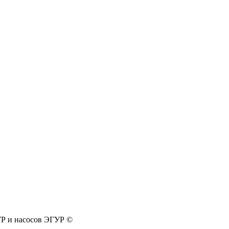
УР и насосов ЭГУР ©