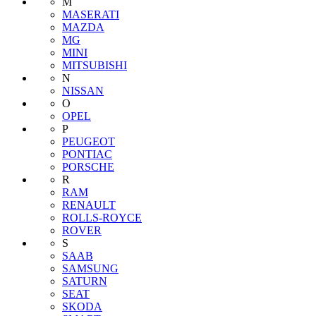
M
MASERATI
MAZDA
MG
MINI
MITSUBISHI
N
NISSAN
O
OPEL
P
PEUGEOT
PONTIAC
PORSCHE
R
RAM
RENAULT
ROLLS-ROYCE
ROVER
S
SAAB
SAMSUNG
SATURN
SEAT
SKODA