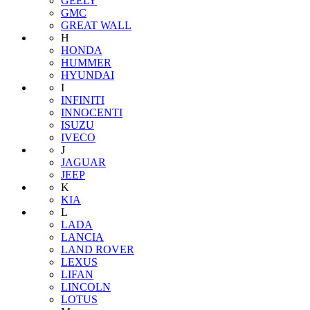
GEELY
GMC
GREAT WALL
H
HONDA
HUMMER
HYUNDAI
I
INFINITI
INNOCENTI
ISUZU
IVECO
J
JAGUAR
JEEP
K
KIA
L
LADA
LANCIA
LAND ROVER
LEXUS
LIFAN
LINCOLN
LOTUS