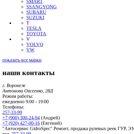
SMART
SSANGYONG
SUBARU
SUZUKI
T
TESLA
TOYOTA
V
VOLVO
VW
показать все марки
наши контакты
г. Воронеж
Антонова Овсеенко, 28Д
Режим работы:
ежедневно 9:00 - 19:00
Телефоны:
257-33-99
+7 (900) 300-24-94
(Андрей)
+7 (920) 427-00-16
(Евгений)
"Автосервис GidroSpec" Ремонт, продажа рулевых реек ГУР, Э
тел.
257-33-99