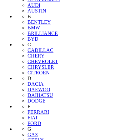
AUDI
AUSTIN
B
BENTLEY
BMW
BRILLIANCE
BYD
C
CADILLAC
CHERY
CHEVROLET
CHRYSLER
CITROEN
D
DACIA
DAEWOO
DAIHATSU
DODGE
F
FERRARI
FIAT
FORD
G
GAZ