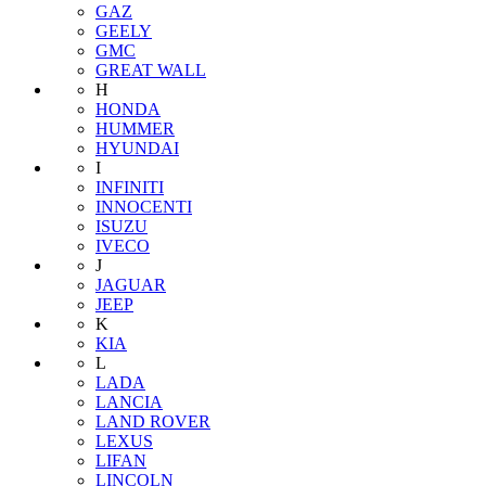
GAZ
GEELY
GMC
GREAT WALL
H
HONDA
HUMMER
HYUNDAI
I
INFINITI
INNOCENTI
ISUZU
IVECO
J
JAGUAR
JEEP
K
KIA
L
LADA
LANCIA
LAND ROVER
LEXUS
LIFAN
LINCOLN