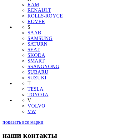
RAM
RENAULT
ROLLS-ROYCE
ROVER
S
SAAB
SAMSUNG
SATURN
SEAT
SKODA
SMART
SSANGYONG
SUBARU
SUZUKI
T
TESLA
TOYOTA
V
VOLVO
VW
показать все марки
наши контакты