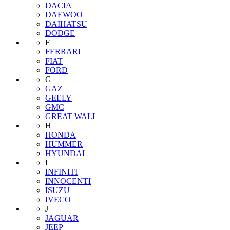
DACIA
DAEWOO
DAIHATSU
DODGE
F
FERRARI
FIAT
FORD
G
GAZ
GEELY
GMC
GREAT WALL
H
HONDA
HUMMER
HYUNDAI
I
INFINITI
INNOCENTI
ISUZU
IVECO
J
JAGUAR
JEEP