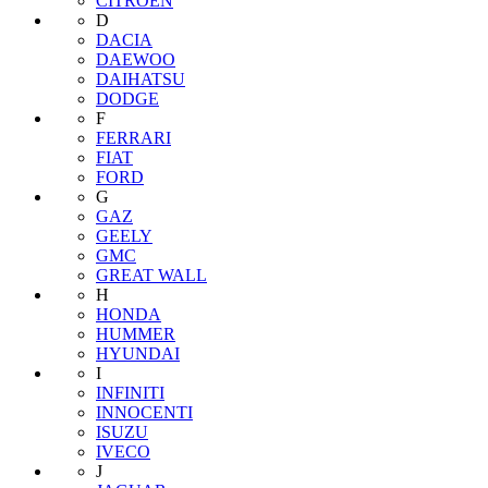
CITROEN
D
DACIA
DAEWOO
DAIHATSU
DODGE
F
FERRARI
FIAT
FORD
G
GAZ
GEELY
GMC
GREAT WALL
H
HONDA
HUMMER
HYUNDAI
I
INFINITI
INNOCENTI
ISUZU
IVECO
J