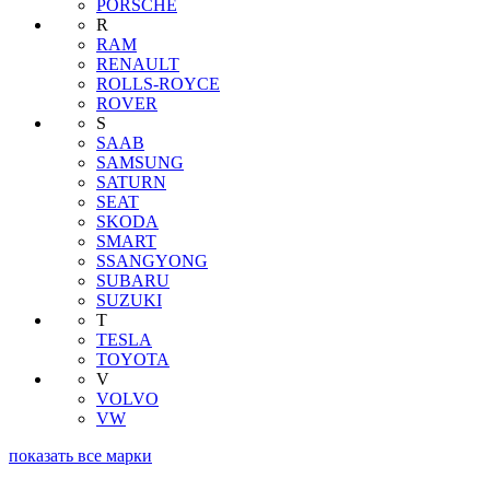
PORSCHE
R
RAM
RENAULT
ROLLS-ROYCE
ROVER
S
SAAB
SAMSUNG
SATURN
SEAT
SKODA
SMART
SSANGYONG
SUBARU
SUZUKI
T
TESLA
TOYOTA
V
VOLVO
VW
показать все марки